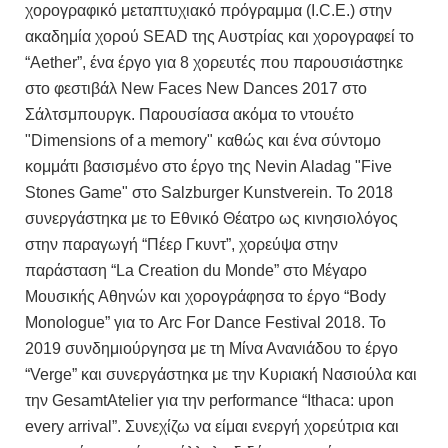
χορογραφικό μεταπτυχιακό πρόγραμμα (I.C.E.) στην
ακαδημία χορού SEAD της Αυστρίας και χορογραφεί το
“Aether”, ένα έργο για 8 χορευτές που παρουσιάστηκε
στο φεστιβάλ New Faces New Dances 2017 στο
Σάλτσμπουργκ. Παρουσίασα ακόμα το ντουέτο
"Dimensions of a memory" καθώς και ένα σύντομο
κομμάτι βασισμένο στο έργο της Nevin Aladag "Five
Stones Game" στο Salzburger Kunstverein. Το 2018
συνεργάστηκα με το Εθνικό Θέατρο ως κινησιολόγος
στην παραγωγή “Πέερ Γκυντ”, χορεύψα στην
παράσταση “La Creation du Monde” στο Μέγαρο
Μουσικής Αθηνών και χορογράφησα το έργο “Body
Monologue” για το Arc For Dance Festival 2018. Το
2019 συνδημιούργησα με τη Μίνα Ανανιάδου το έργο
“Verge” και συνεργάστηκα με την Κυριακή Νασιούλα και
την GesamtΑtelier για την performance “Ithaca: upon
every arrival”. Συνεχίζω να είμαι ενεργή χορεύτρια και