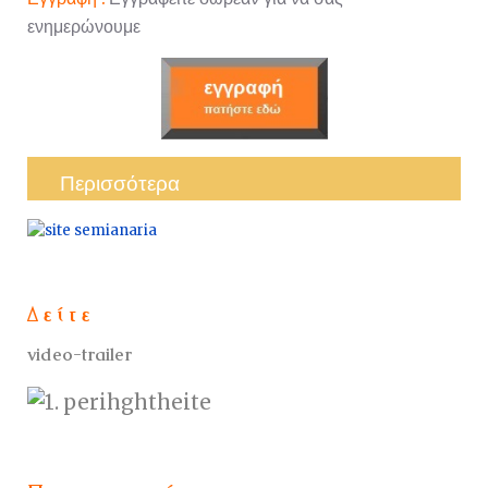
ενημερώνουμε
Περισσότερα
Δ
ε ί τ ε
video-trailer