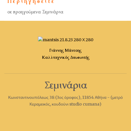
Π ε ρ ι η γ η θ ε ί τ ε
σε προηγούμενα Σεμινάρια
Γιάννης Μάντσης
Καλλιτεχνικός Διευθυντής
Σεμινάρια
Κωνσταντινουπόλεως 38 (3ος όροφος), 11854 Αθήνα - (μετρό
Κεραμεικός, κουδούνι studio cumana)